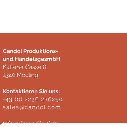
Clear
können
O
auf
k
der
au
Produktseite
de
gewählt
Pr
werden
g
Candol Produktions-
w
und HandelsgesmbH
Kalterer Gasse 8
2340 Mödling
Kontaktieren Sie uns:
+43 (0) 2236 226250
sales@candol.com
Informieren Sie sich: