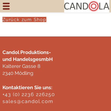
Zum
Inhalt
springen
Zurück zum Shop
(Enter
drücken)
Candol Produktions-
und HandelsgesmbH
Kalterer Gasse 8
2340 Mödling
Kontaktieren Sie uns:
+43 (0) 2236 226250
sales@candol.com