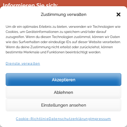
Informieren Sie sich:
FAQ / AGB
Zustimmung verwalten
Website policies
Um dir ein optimales Erlebnis zu bieten, verwenden wir Technologien wie
Impressum
Cookies, um Geräteinformationen zu speichern und/oder darauf
zuzugreifen. Wenn du diesen Technologien zustimmst, können wir Daten
wie das Surfverhalten oder eindeutige IDs auf dieser Website verarbeiten.
Wenn du deine Zustimmung nicht erteilst oder zurückziehst, können
bestimmte Merkmale und Funktionen beeinträchtigt werden.
© Candol Produktions- und HandelsgesmbH.
Dienste verwalten
Akzeptieren
Ablehnen
Einstellungen ansehen
Cookie-Richtlinie
Datenschutzerklärung
Impressum