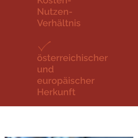
Kosten-
Nutzen-
Verhältnis
österreichischer
und
europäischer
Herkunft