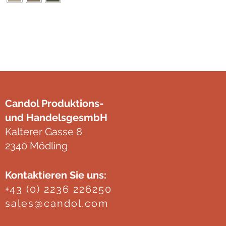
mehrere
Varianten
Clear
auf.
Die
Optionen
können
auf
Candol Produktions-
der
und HandelsgesmbH
Produktseite
Kalterer Gasse 8
gewählt
2340 Mödling
werden
Kontaktieren Sie uns:
+43 (0) 2236 226250
sales@candol.com