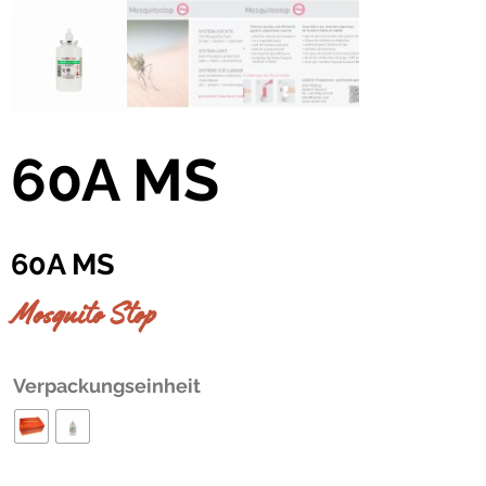
60A MS
60A MS
Mosquito Stop
Verpackungseinheit